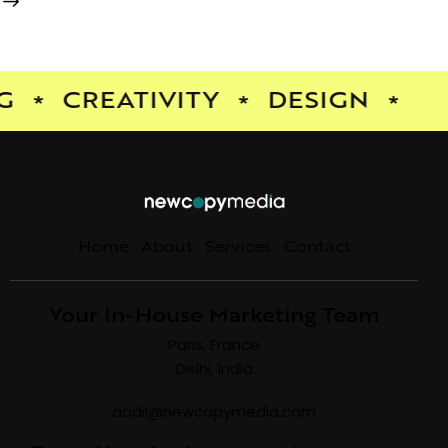
CREATIVITY
DESIGN
*
*
*
Home
About
Services
Contact
Your In-House Marketing Team
Paris, France
Delhi, India
aadil@newcopymedia.com